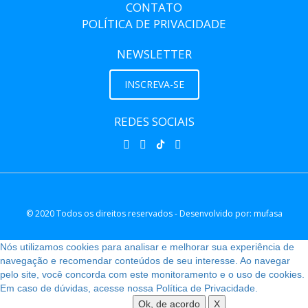
CONTATO
POLÍTICA DE PRIVACIDADE
NEWSLETTER
INSCREVA-SE
REDES SOCIAIS
© 2020 Todos os direitos reservados - Desenvolvido por:
mufasa
Nós utilizamos cookies para analisar e melhorar sua experiência de
navegação e recomendar conteúdos de seu interesse. Ao navegar
pelo site, você concorda com este monitoramento e o uso de cookies.
Em caso de dúvidas, acesse nossa Política de Privacidade.
Ok, de acordo
X