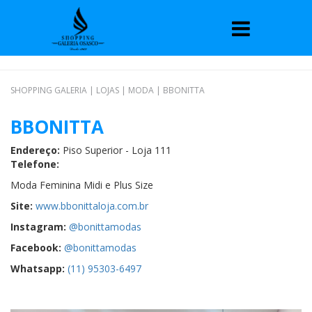
SHOPPING GALERIA
|
LOJAS
|
MODA
|
BBONITTA
BBONITTA
Endereço:
Piso Superior - Loja 111
Telefone:
Moda Feminina Midi e Plus Size
Site:
www.bbonittaloja.com.br
Instagram:
@bonittamodas
Facebook:
@bonittamodas
Whatsapp:
(11) 95303-6497