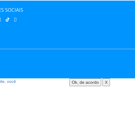
S SOCIAIS
ite, você
Ok, de acordo
X