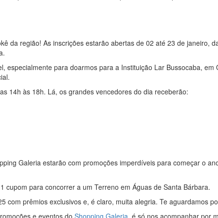
 da região! As inscrições estarão abertas de 02 até 23 de janeiro, d
ia.
vel, especialmente para doarmos para a Instituição Lar Bussocaba, em
ial.
 das 14h às 18h. Lá, os grandes vencedores do dia receberão:
Shopping Galeria estarão com promoções imperdíveis para começar o an
 1 cupom para concorrer a um Terreno em Águas de Santa Bárbara.
 com prêmios exclusivos e, é claro, muita alegria. Te aguardamos po
, promoções e eventos do
Shopping Galeria
, é só nos acompanhar por 