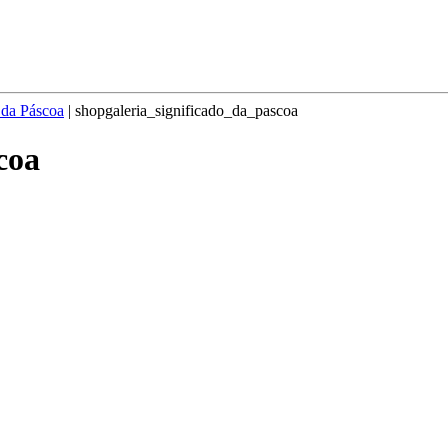
o da Páscoa
|
shopgaleria_significado_da_pascoa
coa