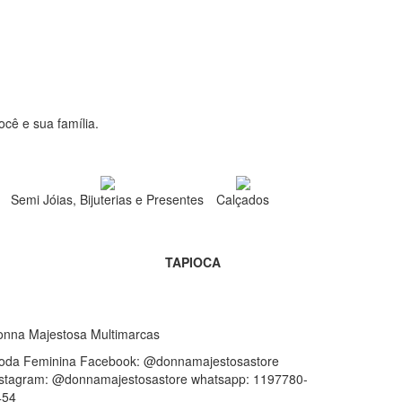
cê e sua família.
Semi Jóias, Bijuterias e Presentes
Calçados
TAPIOCA
onna Majestosa Multimarcas
oda Feminina Facebook: @donnamajestosastore
nstagram: @donnamajestosastore whatsapp: 1197780-
454