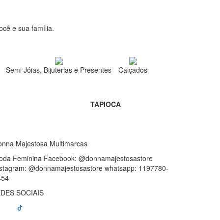
cê e sua família.
Semi Jóias, Bijuterias e Presentes
Calçados
TAPIOCA
onna Majestosa Multimarcas
oda Feminina Facebook: @donnamajestosastore
nstagram: @donnamajestosastore whatsapp: 1197780-
454
DES SOCIAIS