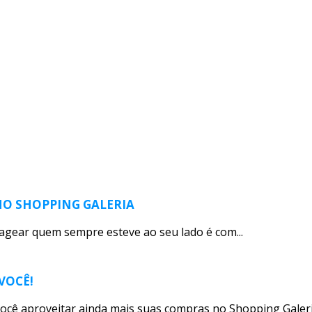
 NO SHOPPING GALERIA
agear quem sempre esteve ao seu lado é com...
VOCÊ!
ocê aproveitar ainda mais suas compras no Shopping Galeria