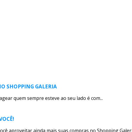
 NO SHOPPING GALERIA
agear quem sempre esteve ao seu lado é com...
VOCÊ!
ocê aproveitar ainda mais suas compras no Shopping Galeria